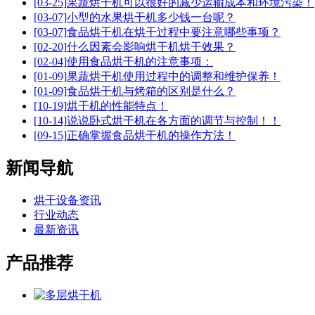
[03-25]
果蔬烘干机可以很好的减少运输成本和环境污染！
[03-07]
小型的水果烘干机多少钱一台呢？
[03-07]
食品烘干机在烘干过程中要注意哪些事项？
[02-20]
什么因素会影响烘干机烘干效果？
[02-04]
使用食品烘干机的注意事项：
[01-09]
果蔬烘干机使用过程中的调整和维护保养！
[01-09]
食品烘干机与烤箱的区别是什么？
[10-19]
烘干机的性能特点！
[10-14]
说说卧式烘干机在各方面的调节与控制！！
[09-15]
正确掌握食品烘干机的操作方法！
新闻导航
烘干设备资讯
行业动态
最新资讯
产品推荐